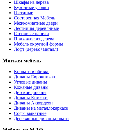
Шкафы из дерева
Кухонные уголки
Гостиные
Состаренная Мебель
Межкомнатные двери
Лестницы деревянные
Стеновые панели
Прихожие из дерева
Мебель округлой формы
Лофт (дерево+металл)
Мягкая мебель
Кровати в обивке
Диваны Еврокнижки
Угловые диваны
Кожаные диваны
Детские диваны
Диваны Книжки
Диваны Аккордеон
Диваны на металлокаркасе
Софы выкатные
Деревянные диван-кровати
Мебель из МДФ