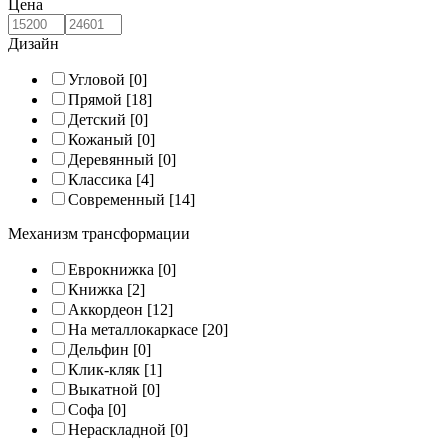
Цена
Дизайн
Угловой
[0]
Прямой
[18]
Детский
[0]
Кожаный
[0]
Деревянный
[0]
Классика
[4]
Современный
[14]
Механизм трансформации
Еврокнижка
[0]
Книжка
[2]
Аккордеон
[12]
На металлокаркасе
[20]
Дельфин
[0]
Клик-кляк
[1]
Выкатной
[0]
Софа
[0]
Нераскладной
[0]