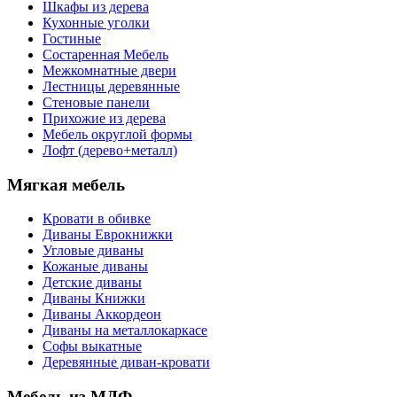
Шкафы из дерева
Кухонные уголки
Гостиные
Состаренная Мебель
Межкомнатные двери
Лестницы деревянные
Стеновые панели
Прихожие из дерева
Мебель округлой формы
Лофт (дерево+металл)
Мягкая мебель
Кровати в обивке
Диваны Еврокнижки
Угловые диваны
Кожаные диваны
Детские диваны
Диваны Книжки
Диваны Аккордеон
Диваны на металлокаркасе
Софы выкатные
Деревянные диван-кровати
Мебель из МДФ