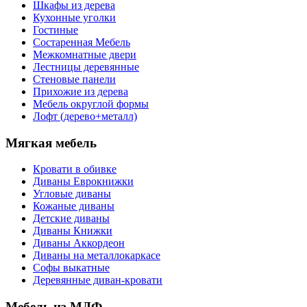
Шкафы из дерева
Кухонные уголки
Гостиные
Состаренная Мебель
Межкомнатные двери
Лестницы деревянные
Стеновые панели
Прихожие из дерева
Мебель округлой формы
Лофт (дерево+металл)
Мягкая мебель
Кровати в обивке
Диваны Еврокнижки
Угловые диваны
Кожаные диваны
Детские диваны
Диваны Книжки
Диваны Аккордеон
Диваны на металлокаркасе
Софы выкатные
Деревянные диван-кровати
Мебель из МДФ