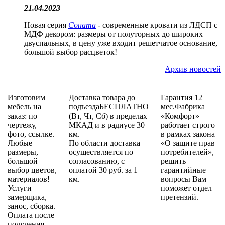
21.04.2023
Новая серия
Соната
- современные кровати из ЛДСП с
МДФ декором: размеры от полуторных до широких
двуспальных, в цену уже входит решетчатое основание,
большой выбор расцветок!
Архив новостей
Изготовим
Доставка товара до
Гарантия 12
мебель на
подъездаБЕСПЛАТНО
мес.Фабрика
заказ: по
(Вт, Чт, Сб) в пределах
«Комфорт»
чертежу,
МКАД и в радиусе 30
работает строго
фото, ссылке.
км.
в рамках закона
Любые
По области доставка
«О защите прав
размеры,
осуществляется по
потребителей»,
большой
согласованию, с
решить
выбор цветов,
оплатой 30 руб. за 1
гарантийные
материалов!
км.
вопросы Вам
Услуги
поможет отдел
замерщика,
претензий.
занос, сборка.
Оплата после
получения.