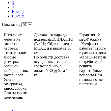
3
4
Вперёд
В конец
Показать #
Изготовим
Доставка товара до
Гарантия 12
мебель на
подъездаБЕСПЛАТНО
мес.Фабрика
заказ: по
(Вт, Чт, Сб) в пределах
«Комфорт»
чертежу,
МКАД и в радиусе 30
работает строго
фото, ссылке.
км.
в рамках закона
Любые
По области доставка
«О защите прав
размеры,
осуществляется по
потребителей»,
большой
согласованию, с
решить
выбор цветов,
оплатой 30 руб. за 1
гарантийные
материалов!
км.
вопросы Вам
Услуги
поможет отдел
замерщика,
претензий.
занос, сборка.
Оплата после
получения.