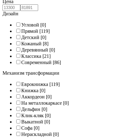
Цена
Дизайн
Угловой
[0]
Прямой
[119]
Детский
[0]
Кожаный
[8]
Деревянный
[0]
Классика
[21]
Современный
[86]
Механизм трансформации
Еврокнижка
[119]
Книжка
[0]
Аккордеон
[0]
На металлокаркасе
[0]
Дельфин
[0]
Клик-кляк
[0]
Выкатной
[0]
Софа
[0]
Нераскладной
[0]