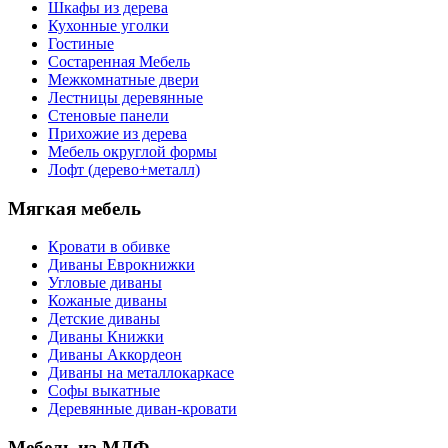
Шкафы из дерева
Кухонные уголки
Гостиные
Состаренная Мебель
Межкомнатные двери
Лестницы деревянные
Стеновые панели
Прихожие из дерева
Мебель округлой формы
Лофт (дерево+металл)
Мягкая мебель
Кровати в обивке
Диваны Еврокнижки
Угловые диваны
Кожаные диваны
Детские диваны
Диваны Книжки
Диваны Аккордеон
Диваны на металлокаркасе
Софы выкатные
Деревянные диван-кровати
Мебель из МДФ