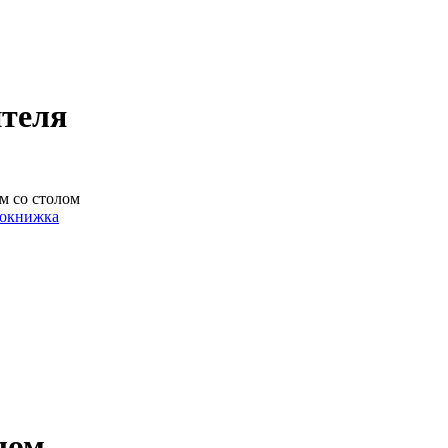
ителя
м со столом
рокнижка
лом