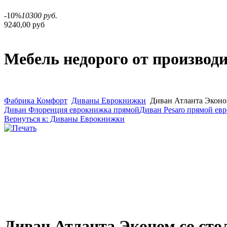
-10%
10300 руб.
9240,00 руб
Мебель недорого от производ
Фабрика Комфорт
Диваны Еврокнижки
Диван Атланта Эконо
Диван Флоренция еврокнижка прямой
Диван Pesaro прямой ев
Вернуться к: Диваны Еврокнижки
Диван Атланта Эконом со сто