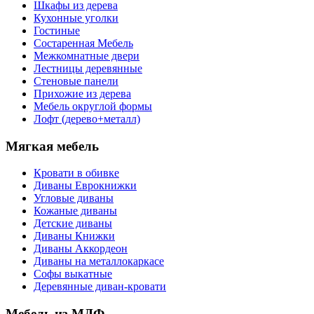
Шкафы из дерева
Кухонные уголки
Гостиные
Состаренная Мебель
Межкомнатные двери
Лестницы деревянные
Стеновые панели
Прихожие из дерева
Мебель округлой формы
Лофт (дерево+металл)
Мягкая мебель
Кровати в обивке
Диваны Еврокнижки
Угловые диваны
Кожаные диваны
Детские диваны
Диваны Книжки
Диваны Аккордеон
Диваны на металлокаркасе
Софы выкатные
Деревянные диван-кровати
Мебель из МДФ