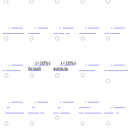
(+10%)
(+10%)
(+10%)
(+10%)
(+10%)
салатовый
титан
серебро
платина
черный
(+10%)
(+10%)
(+10%)
(+10%)
(+10%)
красный
белый
ваниль
желтый
оранжевый
(+10%)
(+10%)
(+10%)
(+10%)
дуб
дуб
дуб
ясень
(+10%)
дымчатый
кальяри
марсала
борнхольм
сканди