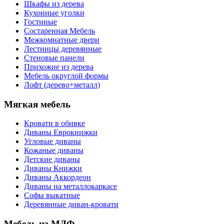
Шкафы из дерева
Кухонные уголки
Гостиные
Состаренная Мебель
Межкомнатные двери
Лестницы деревянные
Стеновые панели
Прихожие из дерева
Мебель округлой формы
Лофт (дерево+металл)
Мягкая мебель
Кровати в обивке
Диваны Еврокнижки
Угловые диваны
Кожаные диваны
Детские диваны
Диваны Книжки
Диваны Аккордеон
Диваны на металлокаркасе
Софы выкатные
Деревянные диван-кровати
Мебель из МДФ