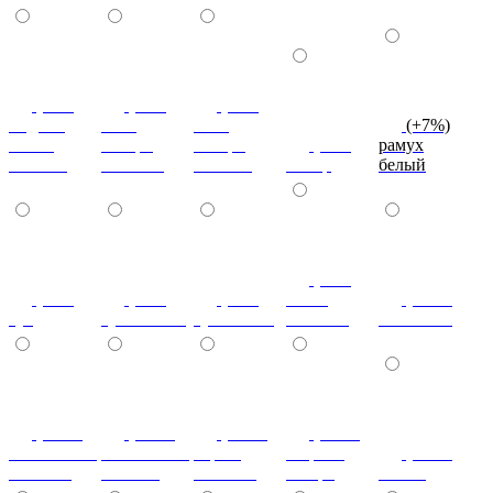
(+7%)
(+7%)
(+7%)
индиан
ноче
ноче
(+7%)
эбони
ногаро
ногаро
(+7%)
рамух
темный
светлый
темный
пикар
белый
(+7%)
(+7%)
(+7%)
(+7%)
венге
(+10%)
туя
туя светлая
туя темная
светлый
коко-боло
(+10%)
(+10%)
(+10%)
(+20%)
ясень шимо
ясень шимо
береза
зебрано
(+10%)
светлый
темный
снежная
сахара
cиний