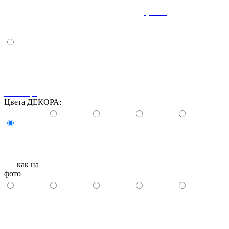
(+10%)
(+10%)
(+10%)
(+10%)
кремона
(+10%)
слива
трансильвания
капучино
шампань
интра
(+10%)
пальмира
Цвета ДЕКОРА:
как на
Экокожа
Экокожа
Экокожа
Экокожа
фото
Флора
Виенна
Даймонд
Акация