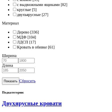
с выдвижными ящиками
[82]
круглые
[5]
двухъярусные
[27]
Материал
Дерево
[336]
МДФ
[104]
ЛДСП
[17]
Кровать в обивке
[61]
Ширина
Длина
Сбросить
Подкатегории:
Двухярусные кровати