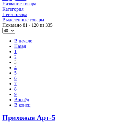
Название товара
Категория
Цена товара
Выделенные товары
Показано 81 - 120 из 335
В начало
Назад
1
2
3
4
5
6
7
8
9
Вперёд
В конец
Прихожая Арт-5