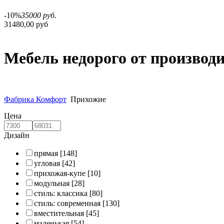
-10%
35000 руб.
31480,00 руб
Мебель недорого от производ
Фабрика Комфорт
Прихожие
Цена
Дизайн
прямая
[148]
угловая
[42]
прихожая-купе
[10]
модульная
[28]
стиль: классика
[80]
стиль: современная
[130]
вместительная
[45]
маленькая
[54]