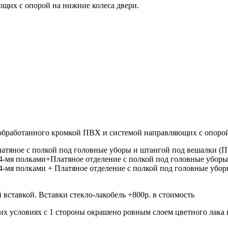
ющих с опорой на нижние колеса двери.
бработанного кромкой ПВХ и системой направляющих с опорой 
латяное с полкой под головные уборы и штангой под вешалки (П
 с 4-мя полками+Платяное отделение с полкой под головные убо
с 4-мя полками + Платяное отделение с полкой под головные убо
й вставкой. Вставки стекло-лакобель +800р. в стоимость
ских условиях с 1 стороны окрашено ровным слоем цветного лака 