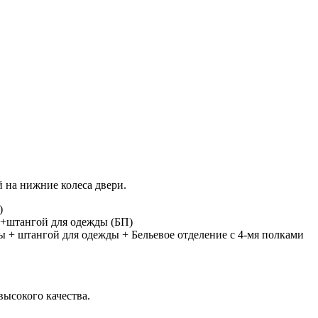
на нижние колеса двери.
)
ры+штангой для одежды (БП)
ры + штангой для одежды + Бельевое отделение с 4-мя полками
высокого качества.