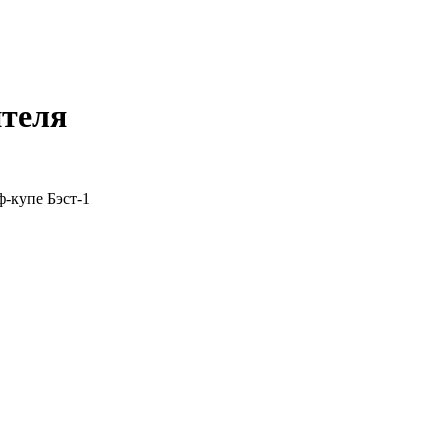
ителя
-купе Бэст-1