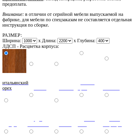
предоплата.
Внимание:
в отличии от серийной мебели выпускаемой на
фабрике, для мебели по спецзаказам не составляется отдельная
инструкция по сборке.
РАЗМЕР:
Ширина:
x
Длина:
x
Глубина:
ЛДСП - Расцветка корпуса:
итальянский
донской
орех
ольха
вишня
орех
махагон
дуб
ноче
ноче
бук
молочный
венге
экко
гварнери