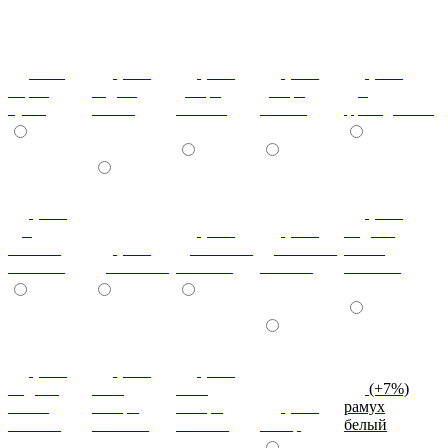
ноче
(+7%)
(+7%)
(+7%)
(+7%)
мария
бодега
дезира
дезира
дуб
луиза
белый
светлая
темная
французский
(+7%)
(+7%)
дуб
(+7%)
(+7%)
индиан
кельтик
(+7%)
дуб сонома
дуб сонома
эбони
светлый
дуб сонома
светлый
темный
светлый
(+7%)
(+7%)
(+7%)
индиан
ноче
ноче
(+7%)
эбони
ногаро
ногаро
(+7%)
рамух
темный
светлый
темный
пикар
белый