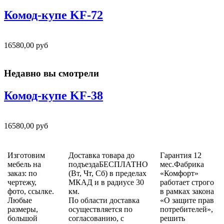
Комод-купе KF-72
16580,00 руб
Недавно вы смотрели
Комод-купе KF-38
16580,00 руб
Изготовим
Доставка товара до
Гарантия 12
мебель на
подъездаБЕСПЛАТНО
мес.Фабрика
заказ: по
(Вт, Чт, Сб) в пределах
«Комфорт»
чертежу,
МКАД и в радиусе 30
работает строго
фото, ссылке.
км.
в рамках закона
Любые
По области доставка
«О защите прав
размеры,
осуществляется по
потребителей»,
большой
согласованию, с
решить