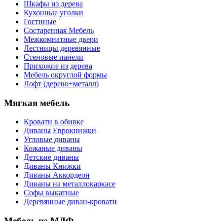
Шкафы из дерева
Кухонные уголки
Гостиные
Состаренная Мебель
Межкомнатные двери
Лестницы деревянные
Стеновые панели
Прихожие из дерева
Мебель округлой формы
Лофт (дерево+металл)
Мягкая мебель
Кровати в обивке
Диваны Еврокнижки
Угловые диваны
Кожаные диваны
Детские диваны
Диваны Книжки
Диваны Аккордеон
Диваны на металлокаркасе
Софы выкатные
Деревянные диван-кровати
Мебель из МДФ