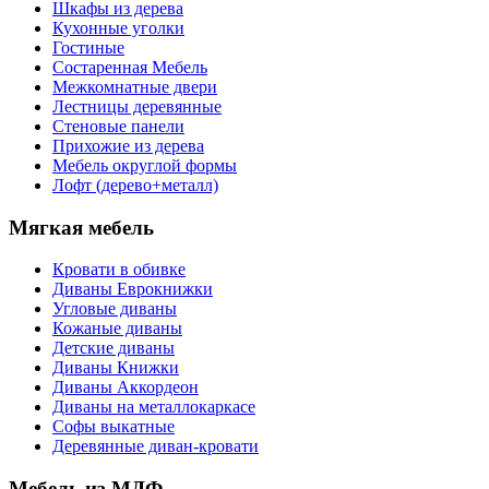
Шкафы из дерева
Кухонные уголки
Гостиные
Состаренная Мебель
Межкомнатные двери
Лестницы деревянные
Стеновые панели
Прихожие из дерева
Мебель округлой формы
Лофт (дерево+металл)
Мягкая мебель
Кровати в обивке
Диваны Еврокнижки
Угловые диваны
Кожаные диваны
Детские диваны
Диваны Книжки
Диваны Аккордеон
Диваны на металлокаркасе
Софы выкатные
Деревянные диван-кровати
Мебель из МДФ