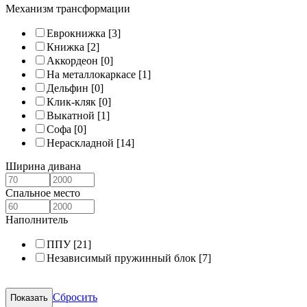
Механизм трансформации
Еврокнижка
[3]
Книжка
[2]
Аккордеон
[0]
На металлокаркасе
[1]
Дельфин
[0]
Клик-кляк
[0]
Выкатной
[1]
Софа
[0]
Нераскладной
[14]
Ширина дивана
Спальное место
Наполнитель
ППУ
[21]
Независимый пружинный блок
[7]
Сбросить