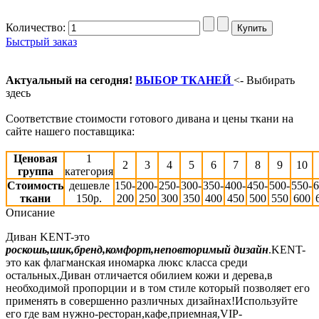
Количество:
Быстрый заказ
Актуальный на сегодня!
ВЫБОР ТКАНЕЙ
<- Выбирать
здесь
Соответствие стоимости готового дивана и цены ткани на
сайте нашего поставщика:
Ценовая
1
2
3
4
5
6
7
8
9
10
группа
категория
Стоимость
дешевле
150-
200-
250-
300-
350-
400-
450-
500-
550-
6
ткани
150р.
200
250
300
350
400
450
500
550
600
Описание
Диван KENT-это
роскошь,шик,бренд,комфорт,неповторимый дизайн
.KENT-
это как флагманская иномарка люкс класса среди
остальных.Диван отличается обилием кожи и дерева,в
необходимой пропорции и в том стиле который позволяет его
применять в совершенно различных дизайнах!Используйте
его где вам нужно-ресторан,кафе,приемная,VIP-