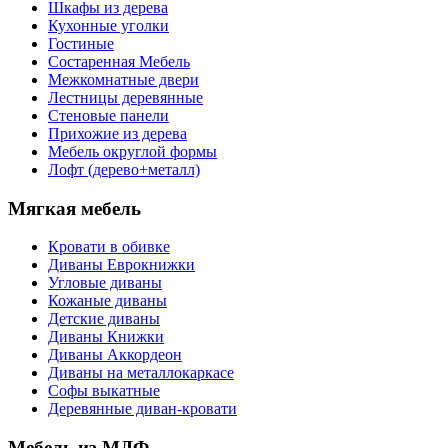
Шкафы из дерева
Кухонные уголки
Гостиные
Состаренная Мебель
Межкомнатные двери
Лестницы деревянные
Стеновые панели
Прихожие из дерева
Мебель округлой формы
Лофт (дерево+металл)
Мягкая мебель
Кровати в обивке
Диваны Еврокнижки
Угловые диваны
Кожаные диваны
Детские диваны
Диваны Книжки
Диваны Аккордеон
Диваны на металлокаркасе
Софы выкатные
Деревянные диван-кровати
Мебель из МДФ