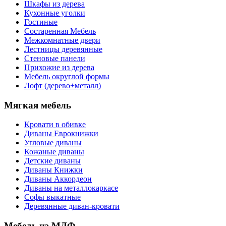
Шкафы из дерева
Кухонные уголки
Гостиные
Состаренная Мебель
Межкомнатные двери
Лестницы деревянные
Стеновые панели
Прихожие из дерева
Мебель округлой формы
Лофт (дерево+металл)
Мягкая мебель
Кровати в обивке
Диваны Еврокнижки
Угловые диваны
Кожаные диваны
Детские диваны
Диваны Книжки
Диваны Аккордеон
Диваны на металлокаркасе
Софы выкатные
Деревянные диван-кровати
Мебель из МДФ