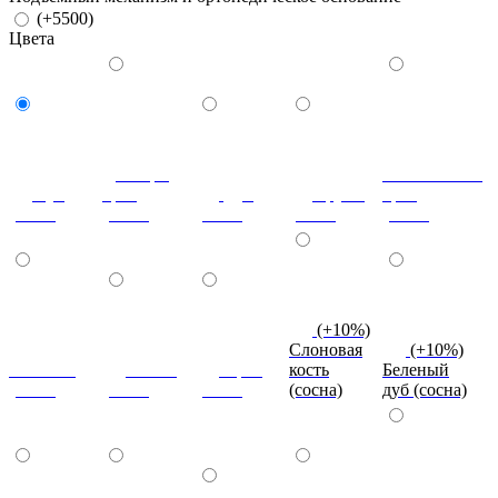
(+5500)
Цвета
Донскрй
Итальянский
Бук
орех
Дуб
Груша
орех
(сосна)
(сосна)
(сосна)
(сосна)
(сосна)
(+10%)
Слоновая
(+10%)
Махагон
Ольха
Орех
кость
Беленый
(сосна)
(сосна)
(сосна)
(сосна)
дуб (сосна)