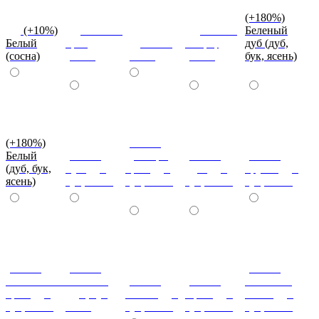
(+180%)
(+10%)
Темный
Вишня
Беленый
Белый
орех
Венге
оксфорд
дуб (дуб,
(сосна)
(сосна)
(сосна)
(сосна)
бук, ясень)
(+180%)
(+180%)
Белый
(+180%)
Донскрй
(+180%)
(+180%)
(дуб, бук,
Бук (дуб,
орех (дуб,
Дуб (дуб,
Груша (дуб,
ясень)
бук, ясень)
бук, ясень)
бук, ясень)
бук, ясень)
(+180%)
(+180%)
(+180%)
Итальянский
Махагон
(+180%)
(+180%)
Слоновая
орех (дуб,
(дуб, бук,
Ольха (дуб,
Орех (дуб,
кость (дуб,
бук, ясень)
ясень)
бук, ясень)
бук, ясень)
бук, ясень)