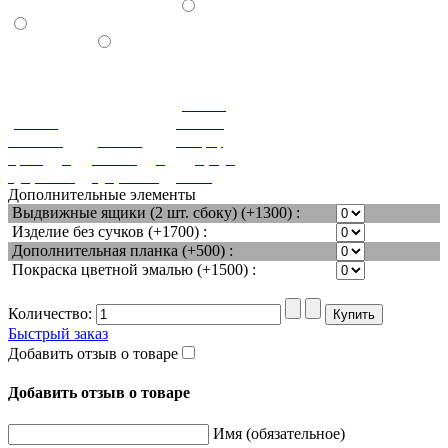
(+180%)
(+180%)
Вишня
Темный
(+180%)
оксфорд
орех (дуб,
Венге (дуб,
(дуб, бук,
бук, ясень)
бук, ясень)
ясень)
Дополнительные элементы
Выдвижные ящики (2 шт. сбоку) (+1300) :
Изделие без сучков (+1700) :
Дополнительная планка (+500) :
Покраска цветной эмалью (+1500) :
Количество:
Быстрый заказ
Добавить отзыв о товаре
Добавить отзыв о товаре
Имя (обязательное)