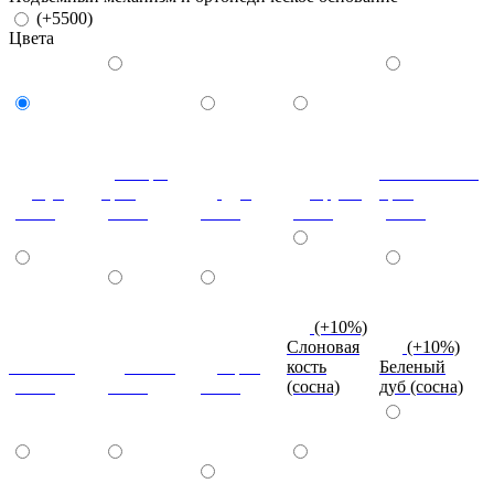
(+5500)
Цвета
Донскрй
Итальянский
Бук
орех
Дуб
Груша
орех
(сосна)
(сосна)
(сосна)
(сосна)
(сосна)
(+10%)
Слоновая
(+10%)
Махагон
Ольха
Орех
кость
Беленый
(сосна)
(сосна)
(сосна)
(сосна)
дуб (сосна)