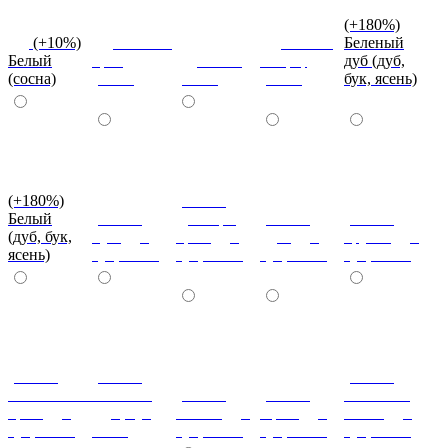
(+180%)
(+10%)
Темный
Вишня
Беленый
Белый
орех
Венге
оксфорд
дуб (дуб,
(сосна)
(сосна)
(сосна)
(сосна)
бук, ясень)
(+180%)
(+180%)
Белый
(+180%)
Донскрй
(+180%)
(+180%)
(дуб, бук,
Бук (дуб,
орех (дуб,
Дуб (дуб,
Груша (дуб,
ясень)
бук, ясень)
бук, ясень)
бук, ясень)
бук, ясень)
(+180%)
(+180%)
(+180%)
Итальянский
Махагон
(+180%)
(+180%)
Слоновая
орех (дуб,
(дуб, бук,
Ольха (дуб,
Орех (дуб,
кость (дуб,
бук, ясень)
ясень)
бук, ясень)
бук, ясень)
бук, ясень)