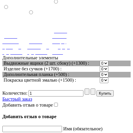
(+180%)
(+180%)
Вишня
Темный
(+180%)
оксфорд
орех (дуб,
Венге (дуб,
(дуб, бук,
бук, ясень)
бук, ясень)
ясень)
Дополнительные элементы
Выдвижные ящики (2 шт. сбоку) (+1300) :
Изделие без сучков (+1700) :
Дополнительная планка (+500) :
Покраска цветной эмалью (+1500) :
Количество:
Быстрый заказ
Добавить отзыв о товаре
Добавить отзыв о товаре
Имя (обязательное)