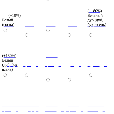
(+180%)
(+10%)
Темный
Вишня
Беленый
Белый
орех
Венге
оксфорд
дуб (дуб,
(сосна)
(сосна)
(сосна)
(сосна)
бук, ясень)
(+180%)
(+180%)
Белый
(+180%)
Донскрй
(+180%)
(+180%)
(дуб, бук,
Бук (дуб,
орех (дуб,
Дуб (дуб,
Груша (дуб,
ясень)
бук, ясень)
бук, ясень)
бук, ясень)
бук, ясень)
(+180%)
(+180%)
(+180%)
Итальянский
Махагон
(+180%)
(+180%)
Слоновая
орех (дуб,
(дуб, бук,
Ольха (дуб,
Орех (дуб,
кость (дуб,