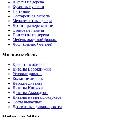
Шкафы из дерева
Кухонные уголки
Гостиные
Состаренная Мебель
Межкомнатные двери
Лестницы деревянные
Стеновые панели
Прихожие из дерева
Мебель округлой формы
Лофт (дерево+металл)
Мягкая мебель
Кровати в обивке
Диваны Еврокнижки
Угловые диваны
Кожаные диваны
Детские диваны
Диваны Книжки
Диваны Аккордеон
Диваны на металлокаркасе
Софы выкатные
Деревянные диван-кровати
Мебель из МДФ