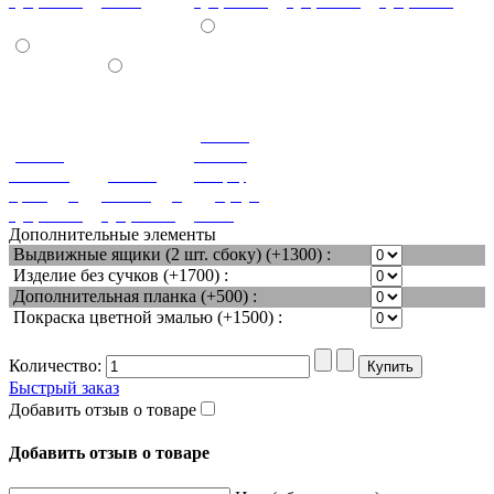
бук, ясень)
ясень)
бук, ясень)
бук, ясень)
бук, ясень)
(+180%)
(+180%)
Вишня
Темный
(+180%)
оксфорд
орех (дуб,
Венге (дуб,
(дуб, бук,
бук, ясень)
бук, ясень)
ясень)
Дополнительные элементы
Выдвижные ящики (2 шт. сбоку) (+1300) :
Изделие без сучков (+1700) :
Дополнительная планка (+500) :
Покраска цветной эмалью (+1500) :
Количество:
Быстрый заказ
Добавить отзыв о товаре
Добавить отзыв о товаре