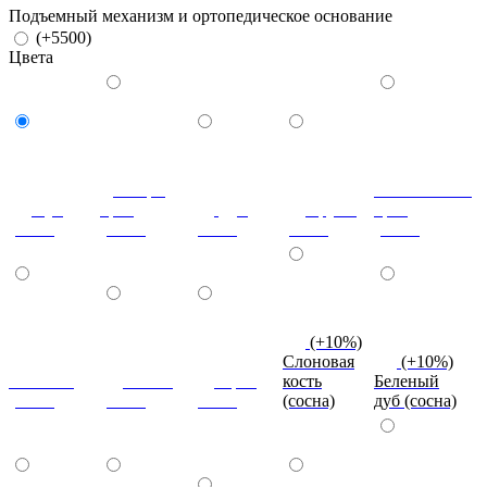
Подъемный механизм и ортопедическое основание
(+5500)
Цвета
Донскрй
Итальянский
Бук
орех
Дуб
Груша
орех
(сосна)
(сосна)
(сосна)
(сосна)
(сосна)
(+10%)
Слоновая
(+10%)
Махагон
Ольха
Орех
кость
Беленый
(сосна)
(сосна)
(сосна)
(сосна)
дуб (сосна)