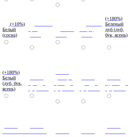
(+180%)
(+10%)
Темный
Вишня
Беленый
Белый
орех
Венге
оксфорд
дуб (дуб,
(сосна)
(сосна)
(сосна)
(сосна)
бук, ясень)
(+180%)
(+180%)
Белый
(+180%)
Донскрй
(+180%)
(+180%)
(дуб, бук,
Бук (дуб,
орех (дуб,
Дуб (дуб,
Груша (дуб,
ясень)
бук, ясень)
бук, ясень)
бук, ясень)
бук, ясень)
(+180%)
(+180%)
(+180%)
Итальянский
Махагон
(+180%)
(+180%)
Слоновая