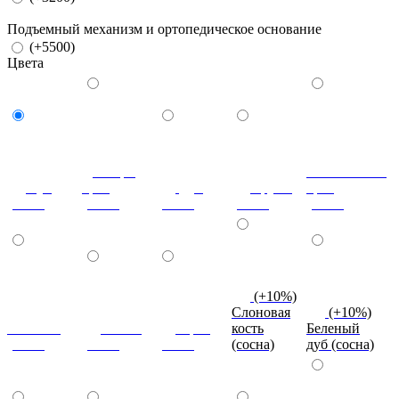
Подъемный механизм и ортопедическое основание
(+5500)
Цвета
Донскрй
Итальянский
Бук
орех
Дуб
Груша
орех
(сосна)
(сосна)
(сосна)
(сосна)
(сосна)
(+10%)
Слоновая
(+10%)
Махагон
Ольха
Орех
кость
Беленый
(сосна)
(сосна)
(сосна)
(сосна)
дуб (сосна)