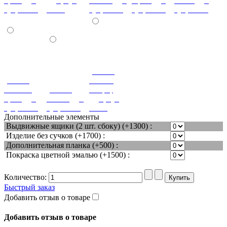
орех (дуб,
(дуб, бук,
Ольха (дуб,
Орех (дуб,
кость (дуб,
бук, ясень)
ясень)
бук, ясень)
бук, ясень)
бук, ясень)
(+180%)
(+180%)
Вишня
Темный
(+180%)
оксфорд
орех (дуб,
Венге (дуб,
(дуб, бук,
бук, ясень)
бук, ясень)
ясень)
Дополнительные элементы
Выдвижные ящики (2 шт. сбоку) (+1300) :
Изделие без сучков (+1700) :
Дополнительная планка (+500) :
Покраска цветной эмалью (+1500) :
Количество:
Быстрый заказ
Добавить отзыв о товаре
Добавить отзыв о товаре