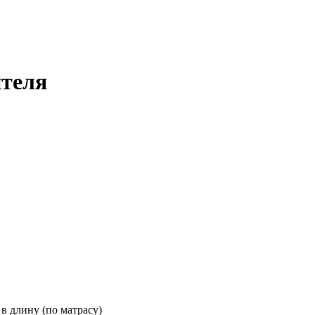
ителя
 в длину (по матрасу)