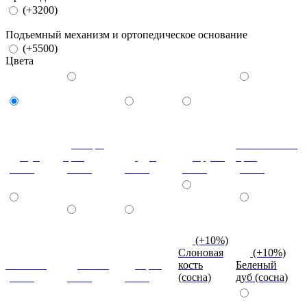
(+3200)
Подъемный механизм и ортопедическое основание
(+5500)
Цвета
Донскрй
Итальянский
Бук
орех
Дуб
Груша
орех
(сосна)
(сосна)
(сосна)
(сосна)
(сосна)
(+10%)
Слоновая
(+10%)
Махагон
Ольха
Орех
кость
Беленый
(сосна)
(сосна)
(сосна)
(сосна)
дуб (сосна)