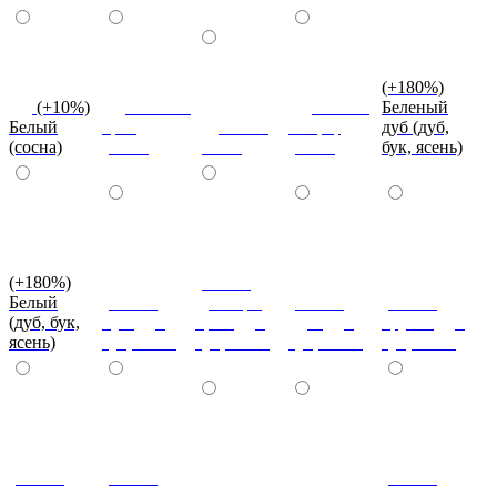
(+180%)
(+10%)
Темный
Вишня
Беленый
Белый
орех
Венге
оксфорд
дуб (дуб,
(сосна)
(сосна)
(сосна)
(сосна)
бук, ясень)
(+180%)
(+180%)
Белый
(+180%)
Донскрй
(+180%)
(+180%)
(дуб, бук,
Бук (дуб,
орех (дуб,
Дуб (дуб,
Груша (дуб,
ясень)
бук, ясень)
бук, ясень)
бук, ясень)
бук, ясень)
(+180%)
(+180%)
(+180%)