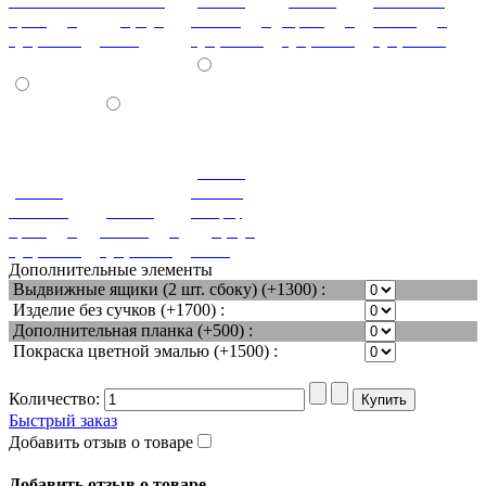
Итальянский
Махагон
(+180%)
(+180%)
Слоновая
орех (дуб,
(дуб, бук,
Ольха (дуб,
Орех (дуб,
кость (дуб,
бук, ясень)
ясень)
бук, ясень)
бук, ясень)
бук, ясень)
(+180%)
(+180%)
Вишня
Темный
(+180%)
оксфорд
орех (дуб,
Венге (дуб,
(дуб, бук,
бук, ясень)
бук, ясень)
ясень)
Дополнительные элементы
Выдвижные ящики (2 шт. сбоку) (+1300) :
Изделие без сучков (+1700) :
Дополнительная планка (+500) :
Покраска цветной эмалью (+1500) :
Количество:
Быстрый заказ
Добавить отзыв о товаре
Добавить отзыв о товаре