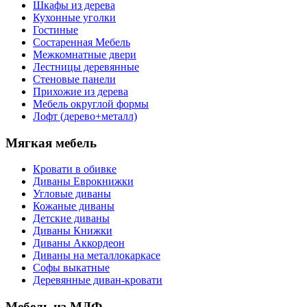
Шкафы из дерева
Кухонные уголки
Гостиные
Состаренная Мебель
Межкомнатные двери
Лестницы деревянные
Стеновые панели
Прихожие из дерева
Мебель округлой формы
Лофт (дерево+металл)
Мягкая мебель
Кровати в обивке
Диваны Еврокнижки
Угловые диваны
Кожаные диваны
Детские диваны
Диваны Книжки
Диваны Аккордеон
Диваны на металлокаркасе
Софы выкатные
Деревянные диван-кровати
Мебель из МДФ