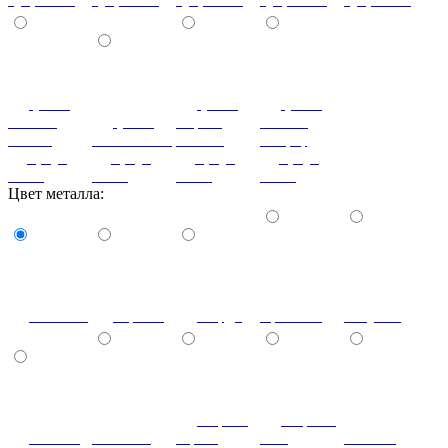
(+150)
(+150)
(+150)
Темная
(+150)
Серый
Вишня
Олива
Оливковый
камень
оксфорд
(дуб, бук,
(дуб, бук,
(дуб, бук,
(дуб, бук,
ясень)
ясень)
ясень)
ясень)
Цвет металла:
Желтый
Оранж
Бордо
Красный
Голубой
Черно-
Серый-
Синий
Зеленый
серый
агат
Шоколад