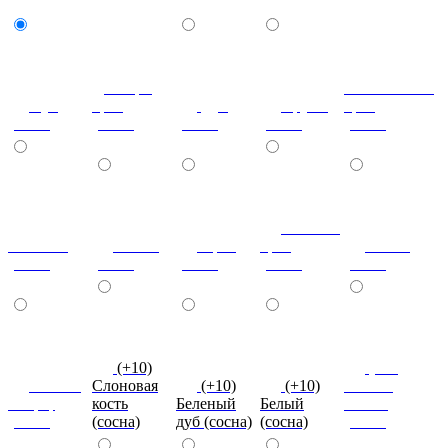
Донскрй
Итальянский
Бук
орех
Дуб
Груша
орех
(сосна)
(сосна)
(сосна)
(сосна)
(сосна)
Темный
Махагон
Ольха
Орех
орех
Венге
(сосна)
(сосна)
(сосна)
(сосна)
(сосна)
(+10)
(+10)
Вишня
Слоновая
(+10)
(+10)
Темная
оксфорд
кость
Беленый
Белый
Олива
(сосна)
(сосна)
дуб (сосна)
(сосна)
(сосна)