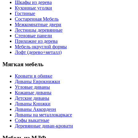
Шкафы из дерева
Кухонные уголки
Гостиные
Состаренная Мебель
Межкомнатные двери
Лестницы деревянные
Стеновые панели
Прихожие из дерева
Мебель округлой формы
Лофт (дерево+металл)
Мягкая мебель
Кровати в обивке
Диваны Еврокнижки
Угловые диваны
Кожаные диваны
Детские диваны
Диваны Книжки
Диваны Аккордеон
Диваны на металлокаркасе
Софы выкатные
Деревянные диван-кровати
Мебель из МДФ