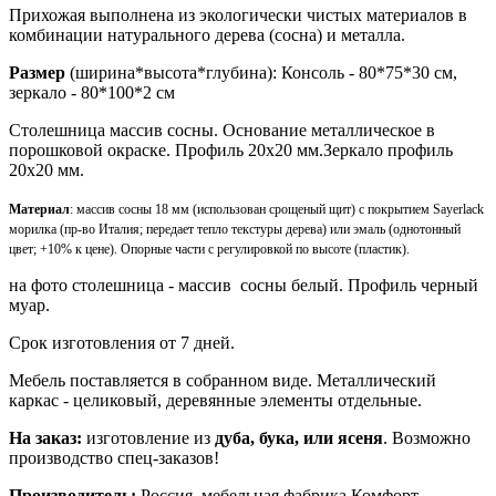
Прихожая выполнена из экологически чистых материалов в
комбинации натурального дерева (сосна) и металла.
Размер
(ширина*высота*глубина): Консоль - 80*75*30 см,
зеркало - 80*100*2 см
Столешница массив сосны. Основание металлическое в
порошковой окраске. Профиль 20х20 мм.Зеркало профиль
20х20 мм.
Материал
: массив сосны 18 мм (использован срощеный щит) с покрытием Sayerlack
морилка (пр-во Италия; передает тепло текстуры дерева) или эмаль (однотонный
цвет; +10% к цене). Опорные части с регулировкой по высоте (пластик).
на фото столешница - массив сосны белый. Профиль черный
муар.
Срок изготовления от 7 дней.
Мебель поставляется в собранном виде. Металлический
каркас - целиковый, деревянные элементы отдельные.
На заказ:
изготовление из
дуба, бука, или ясеня
. Возможно
производство спец-заказов!
Производитель:
Россия, мебельная фабрика Комфорт.