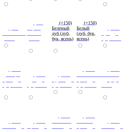
(+10)
(+150)
(+150)
(+10)
Серый
Беленый
Белый
(+150)
Оливковый
камень
дуб (дуб,
(дуб, бук,
Бук (дуб,
(сосна)
(сосна)
бук, ясень)
ясень)
бук, ясень)
(+150)
(+150)
(+150)
Донскрй
(+150)
(+150)
Итальянский
Махагон
орех (дуб,
Дуб (дуб,
Груша (дуб,
орех (дуб,
(дуб, бук,
бук, ясень)
бук, ясень)
бук, ясень)
бук, ясень)
ясень)
(+150)
(+150)
(+150)
(+150)
Слоновая
Темный
(+150)
Ольха (дуб,
Орех (дуб,
кость (дуб,
орех (дуб,
Венге (дуб,
бук, ясень)
бук, ясень)
бук, ясень)
бук, ясень)
бук, ясень)