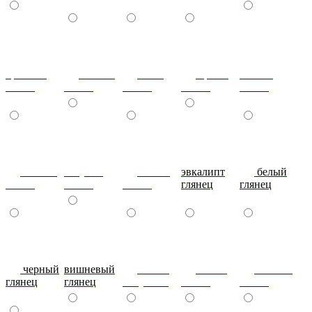
красный
ваниль
лайм
оранж
шоколад
глянец
глянец
глянец
глянец
глянец
сливки
голубой
синий
эвкалипт
белый
глянец
глянец
глянец
глянец
глянец
черный
вишневый
глянец
сталь-
яблоко-
глянец
глянец
капучино
глянец
глянец