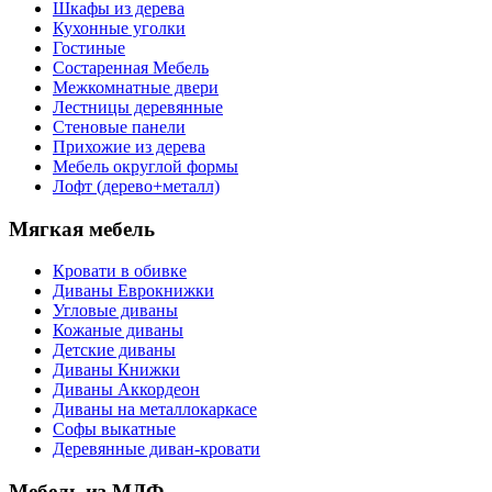
Шкафы из дерева
Кухонные уголки
Гостиные
Состаренная Мебель
Межкомнатные двери
Лестницы деревянные
Стеновые панели
Прихожие из дерева
Мебель округлой формы
Лофт (дерево+металл)
Мягкая мебель
Кровати в обивке
Диваны Еврокнижки
Угловые диваны
Кожаные диваны
Детские диваны
Диваны Книжки
Диваны Аккордеон
Диваны на металлокаркасе
Софы выкатные
Деревянные диван-кровати
Мебель из МДФ