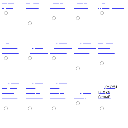
мария
бодега
дезира
дезира
дуб
луиза
белый
светлая
темная
французский
(+7%)
(+7%)
дуб
(+7%)
(+7%)
индиан
кельтик
(+7%)
дуб сонома
дуб сонома
эбони
светлый
дуб сонома
светлый
темный
светлый
(+7%)
(+7%)
(+7%)
индиан
ноче
ноче
(+7%)
эбони
ногаро
ногаро
(+7%)
рамух
темный
светлый
темный
пикар
белый
(+7%)