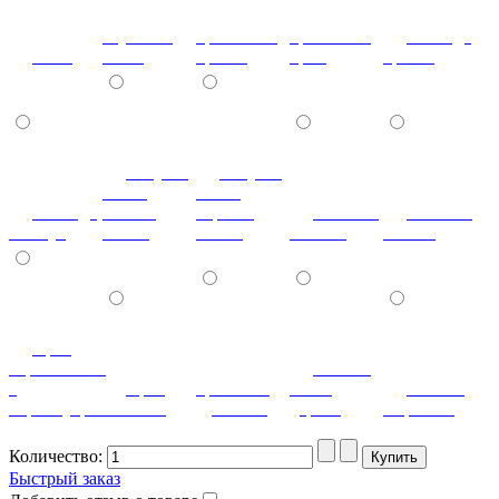
паутинка
кристаллы
кристаллы
лаванда
клен
белая
бронза
крем
бронза
летучая
летучая
мышь
мышь
лаванда
ваниль
черный
мозаика
мозаика
жемчуг
глянец
глянец
светлая
темная
орех
королевский
патина
с
орех
ореховый
белое
патина
перламутром
светлый
дубослив
дерево
миртовая
Количество:
Быстрый заказ