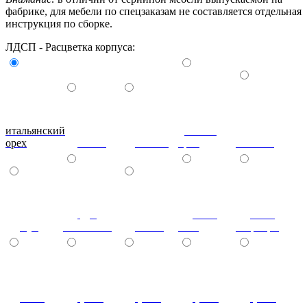
фабрике, для мебели по спецзаказам не составляется отдельная
инструкция по сборке.
ЛДСП - Расцветка корпуса:
итальянский
донской
орех
ольха
вишня
орех
махагон
дуб
ноче
ноче
бук
молочный
венге
экко
гварнери
ноче
(+7%)
(+7%)
(+7%)
(+7%)