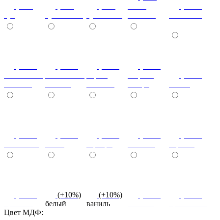
(+7%)
(+7%)
(+7%)
венге
(+10%)
туя
туя светлая
туя темная
светлый
коко-боло
(+10%)
(+10%)
(+10%)
(+20%)
ясень шимо
ясень шимо
береза
зебрано
(+10%)
светлый
темный
снежная
сахара
cиний
(+10%)
(+10%)
(+10%)
(+10%)
(+10%)
салатовый
титан
серебро
платина
черный
(+10%)
(+10%)
(+10%)
(+10%)
(+10%)
красный
белый
ваниль
желтый
оранжевый
Цвет МДФ: