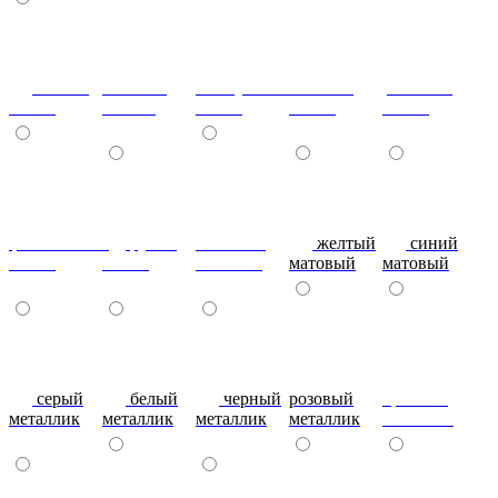
сизый-
темный-
жемчужный-
желтый-
розовый-
глянец
шоколад
глянец
глянец
глянец
фиолетовый-
рубин
эвкалипт
желтый
синий
глянец
глянец
матовый
матовый
матовый
серый
белый
черный
розовый
красный
металлик
металлик
металлик
металлик
металлик