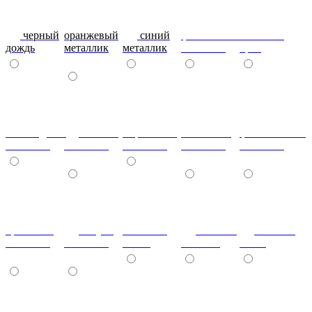
черный
оранжевый
синий
фиолетовый
металлик
дождь
металлик
металлик
металлик
бриз
шоколадный
т.синий
морковный
салатовый
фисташковый
металлик
металлик
металлик
металлик
металлик
кремовый
лагуна
металлик
Гобелен
Гобелен
металлик
металлик
олива
Золотой
Пинк