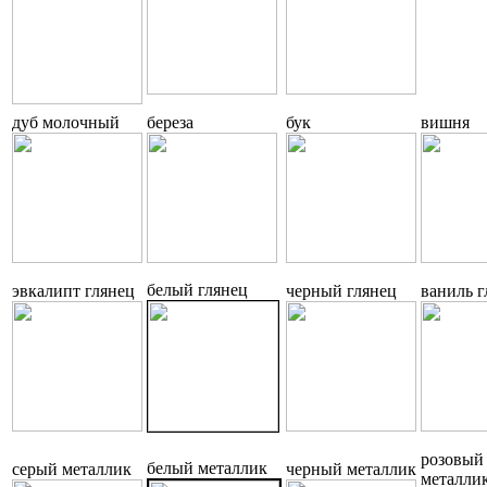
дуб молочный
береза
бук
вишня
белый глянец
эвкалипт глянец
черный глянец
ваниль г
розовый
белый металлик
серый металлик
черный металлик
металли