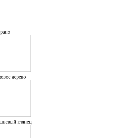
брано
ковое дерево
шневый глянец