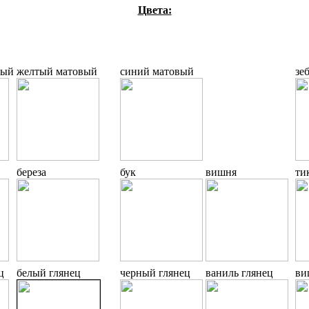
Цвета:
вый
желтый матовый
синий матовый
зе
береза
бук
вишня
ти
ц
белый глянец
черный глянец
ваниль глянец
ви