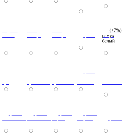
(+7%)
(+7%)
(+7%)
индиан
ноче
ноче
(+7%)
эбони
ногаро
ногаро
(+7%)
рамух
темный
светлый
темный
пикар
белый
(+7%)
(+7%)
(+7%)
(+7%)
венге
(+10%)
туя
туя светлая
туя темная
светлый
коко-боло
(+10%)
(+10%)
(+10%)
(+20%)
ясень шимо
ясень шимо
береза
зебрано
(+10%)
светлый
темный
снежная
сахара
cиний