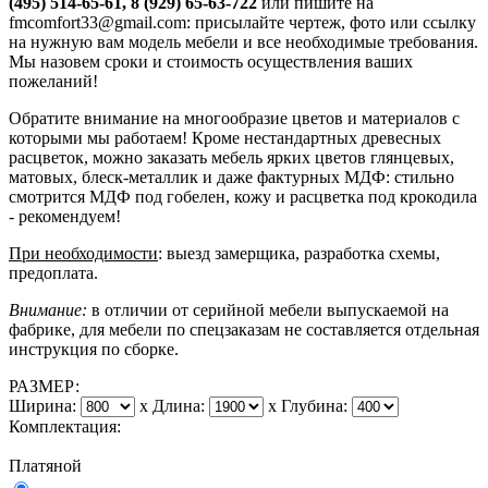
(495) 514-65-61, 8 (929) 65-63-722
или пишите на
fmcomfort33@gmail.com: присылайте чертеж, фото или ссылку
на нужную вам модель мебели и все необходимые требования.
Мы назовем сроки и стоимость осуществления ваших
пожеланий!
Обратите внимание на многообразие цветов и материалов с
которыми мы работаем! Кроме нестандартных древесных
расцветок, можно заказать мебель ярких цветов глянцевых,
матовых, блеск-металлик и даже фактурных МДФ: стильно
смотрится МДФ под гобелен, кожу и расцветка под крокодила
- рекомендуем!
При необходимости
: выезд замерщика, разработка схемы,
предоплата.
Внимание:
в отличии от серийной мебели выпускаемой на
фабрике, для мебели по спецзаказам не составляется отдельная
инструкция по сборке.
РАЗМЕР:
Ширина:
x
Длина:
x
Глубина:
Комплектация:
Платяной