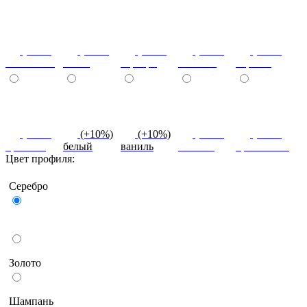
(+10%)
(+10%)
(+10%)
(+10%)
(+10%)
салатовый
титан
серебро
платина
черный
(+10%)
(+10%)
(+10%)
(+10%)
(+10%)
красный
белый
ваниль
желтый
оранжевый
Цвет профиля:
Серебро
Бронза
Золото
Шампань