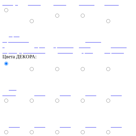
жемчуг
глянец
глянец
светлая
темная
орех
королевский
патина
с
орех
ореховый
белое
патина
перламутром
светлый
дубослив
дерево
миртовая
Цвета ДЕКОРА:
без
стекла
1013
1014
1019
1023
2001
3000
3004
3012
3015