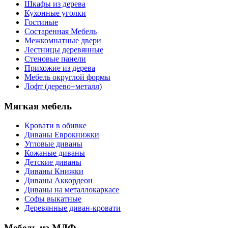
Шкафы из дерева
Кухонные уголки
Гостиные
Состаренная Мебель
Межкомнатные двери
Лестницы деревянные
Стеновые панели
Прихожие из дерева
Мебель округлой формы
Лофт (дерево+металл)
Мягкая мебель
Кровати в обивке
Диваны Еврокнижки
Угловые диваны
Кожаные диваны
Детские диваны
Диваны Книжки
Диваны Аккордеон
Диваны на металлокаркасе
Софы выкатные
Деревянные диван-кровати
Мебель из МДФ