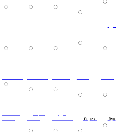
дуб
риф
риф
риф
скальный-
персиковый
фиолетовый
яблоко
зебрано
гл.
зебрано
ангри
ангри
тём.дерево
кедр-
тём.глянец
тём.глянец
св.глянец
глянец
глянец
махагон-
Орех
дуб
глянец
Глянец
молочный
береза
бук