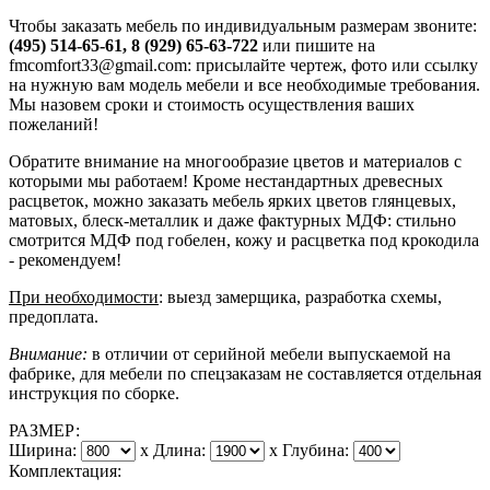
Чтобы заказать мебель по индивидуальным размерам звоните:
(495) 514-65-61, 8 (929) 65-63-722
или пишите на
fmcomfort33@gmail.com: присылайте чертеж, фото или ссылку
на нужную вам модель мебели и все необходимые требования.
Мы назовем сроки и стоимость осуществления ваших
пожеланий!
Обратите внимание на многообразие цветов и материалов с
которыми мы работаем! Кроме нестандартных древесных
расцветок, можно заказать мебель ярких цветов глянцевых,
матовых, блеск-металлик и даже фактурных МДФ: стильно
смотрится МДФ под гобелен, кожу и расцветка под крокодила
- рекомендуем!
При необходимости
: выезд замерщика, разработка схемы,
предоплата.
Внимание:
в отличии от серийной мебели выпускаемой на
фабрике, для мебели по спецзаказам не составляется отдельная
инструкция по сборке.
РАЗМЕР:
Ширина:
x
Длина:
x
Глубина:
Комплектация: