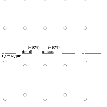
(+10%)
(+10%)
(+10%)
(+10%)
(+10%)
салатовый
титан
серебро
платина
черный
(+10%)
(+10%)
(+10%)
(+10%)
(+10%)
красный
белый
ваниль
желтый
оранжевый
Цвет МДФ:
красный
ваниль
лайм
оранж
шоколад
глянец
глянец
глянец
глянец
глянец