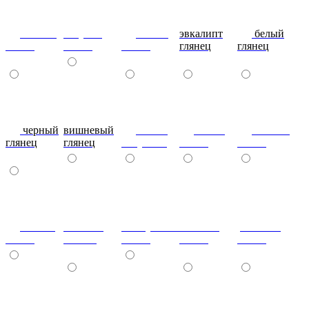
сливки
голубой
синий
эвкалипт
белый
глянец
глянец
глянец
глянец
глянец
черный
вишневый
глянец
сталь-
яблоко-
глянец
глянец
капучино
глянец
глянец
сизый-
темный-
жемчужный-
желтый-
розовый-
глянец
шоколад
глянец
глянец
глянец