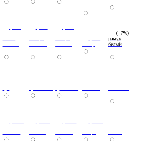
(+7%)
(+7%)
(+7%)
индиан
ноче
ноче
(+7%)
эбони
ногаро
ногаро
(+7%)
рамух
темный
светлый
темный
пикар
белый
(+7%)
(+7%)
(+7%)
(+7%)
венге
(+10%)
туя
туя светлая
туя темная
светлый
коко-боло
(+10%)
(+10%)
(+10%)
(+20%)
ясень шимо
ясень шимо
береза
зебрано
(+10%)
светлый
темный
снежная
сахара
cиний