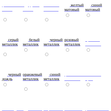
фиолетовый-
рубин
эвкалипт
желтый
синий
глянец
глянец
матовый
матовый
матовый
серый
белый
черный
розовый
красный
металлик
металлик
металлик
металлик
металлик
черный
оранжевый
синий
фиолетовый
металлик
дождь
металлик
металлик
металлик
бриз
шоколадный
т.синий
морковный
салатовый
фисташковый