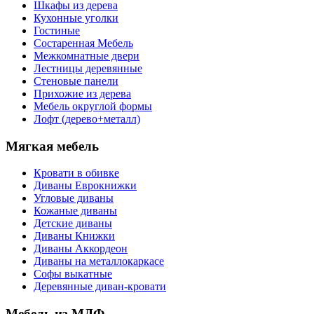
Шкафы из дерева
Кухонные уголки
Гостиные
Состаренная Мебель
Межкомнатные двери
Лестницы деревянные
Стеновые панели
Прихожие из дерева
Мебель округлой формы
Лофт (дерево+металл)
Мягкая мебель
Кровати в обивке
Диваны Еврокнижки
Угловые диваны
Кожаные диваны
Детские диваны
Диваны Книжки
Диваны Аккордеон
Диваны на металлокаркасе
Софы выкатные
Деревянные диван-кровати
Мебель из МДФ