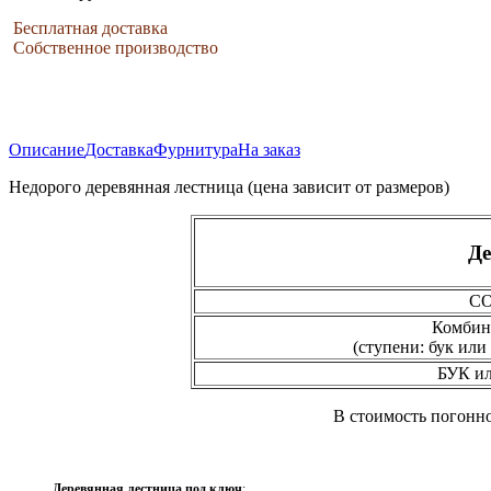
Бесплатная доставка
Собственное производство
Описание
Доставка
Фурнитура
На заказ
Недорого деревянная лестница (цена зависит от размеров)
Де
С
Комбин
(ступени: бук или 
БУК и
В стоимость погонног
Деревянная лестница под ключ
: