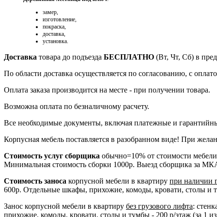
замер,
изготовление,
покраска,
доставка,
установка.
Доставка
товара до подъезда
БЕСПЛАТНО
(Вт, Чт, Сб) в пр
По области доставка осуществляется по согласованию, с оплатой
Оплата заказа производится на месте - при получении товара.
Возможна оплата по безналичному расчету.
Все необходимые документы, включая платежные и гарантийны
Корпусная мебель поставляется в разобранном виде! При желан
Стоимость услуг сборщика
обычно=10% от стоимости мебели
Минимальная стоимость сборки 1000р. Выезд сборщика за МК
Стоимость заноса
корпусной мебели в квартиру
при наличии 
600р. Отдельные шкафы, прихожие, комоды, кровати, столы и тум
Занос корпусной мебели в квартиру
без грузового лифта
: стен
прихожие, комоды, кровати, столы и тумбы - 200 р/этаж (за 1 из